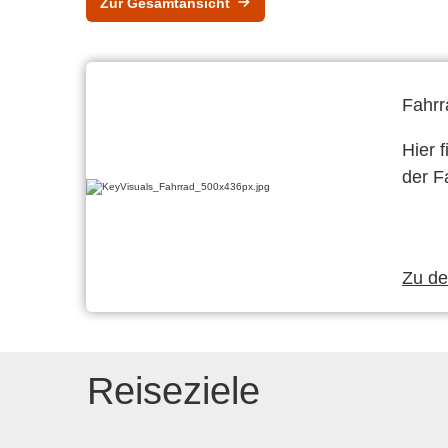
Zur Gesamtansicht
Fahrr
Hier 
der F
Zu d
Reiseziele