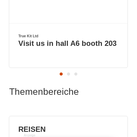
e Kit Ltd
Genesis
isit us in hall A6 booth 203
Hoc
Pro
Themenbereiche
REISEN
Anzeige