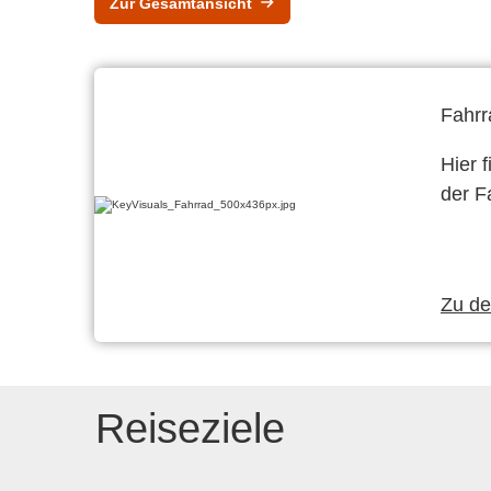
Zur Gesamtansicht
Fahrr
Hier 
der F
Zu d
Reiseziele