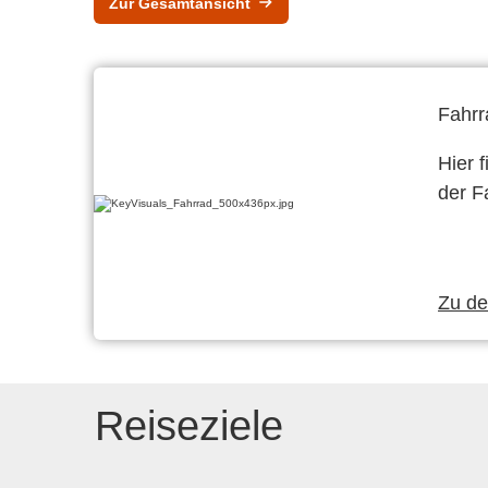
Zur Gesamtansicht
Fahrr
Hier 
der F
Zu d
Reiseziele