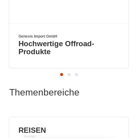
Genesis Import GmbH
Tru
Hochwertige Offroad-
V
Produkte
Themenbereiche
REISEN
Anzeige