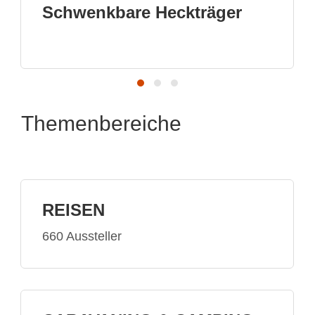
wenkbare Heckträger
Hochwe
Produ
Themenbereiche
REISEN
660 Aussteller