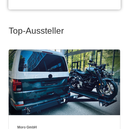
Top-Aussteller
mbH
Genesis Imp