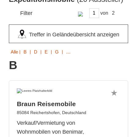
Filter
von
Treffer in Geländeübersicht anzeigen
Alle
| B | D | E | G | H | K | M | R | S | T | V | W
B
Braun Reisemobile
85084 Reichertshofen, Deutschland
Verkauf/Vermietung von
Wohnmobilen von Benimar,