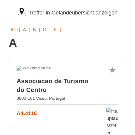
Treffer in Geländeübersicht anzeigen
Alle
| A | B | D | E | F | K | L | M | S | T | W
A
Associacao de Turismo
do Centro
3500-181 Viseu, Portugal
A4.411C