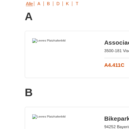
Alle
A
B
D
K
T
A
Associa
3500-181 Vis
A4.411C
B
Bikepar
94252 Bayeri