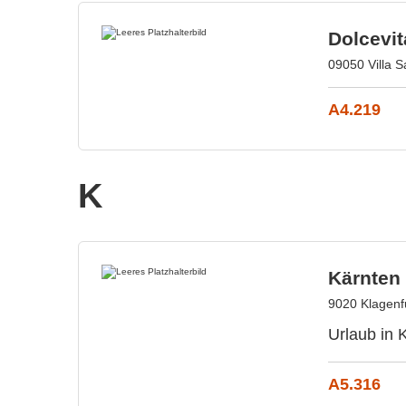
Dolcevit
09050 Villa Sa
A4.219
K
Kärnte
9020 Klagenfu
Urlaub in 
A5.316