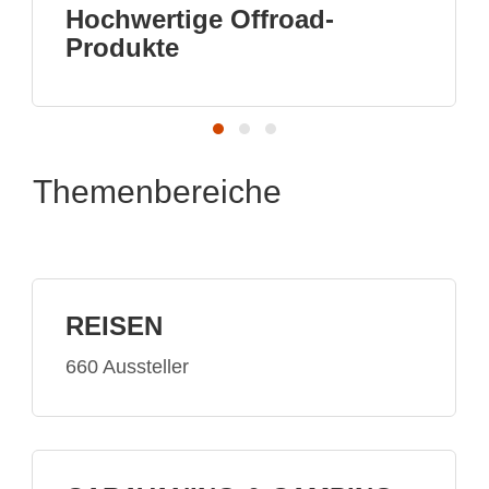
froad-
Visit us in hall A6
Themenbereiche
REISEN
660 Aussteller