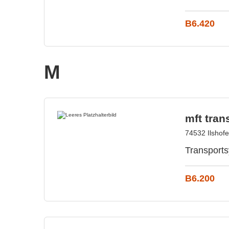
B6.420
M
mft tra
74532 Ilshof
Transports
B6.200