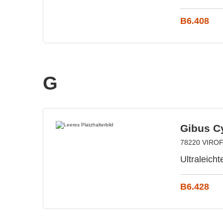
B6.408
G
Gibus C
78220 VIROFL
Ultraleich
B6.428