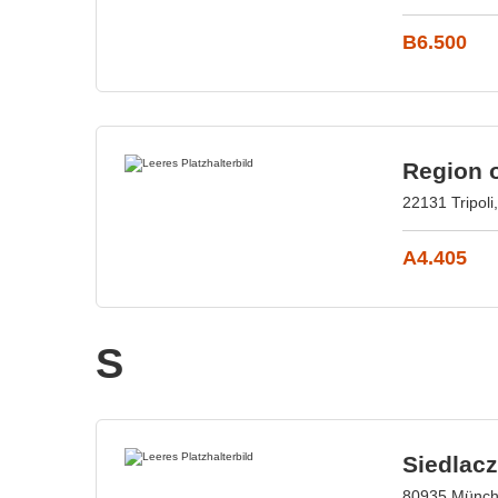
B6.500
Region 
22131 Tripoli
A4.405
S
Siedlac
80935 Münch