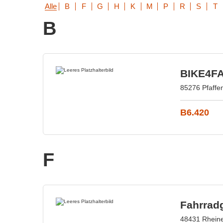
Alle
B
F
G
H
K
M
P
R
S
T
B
BIKE4FA
85276 Pfaffen
B6.420
F
Fahrrad
48431 Rheine