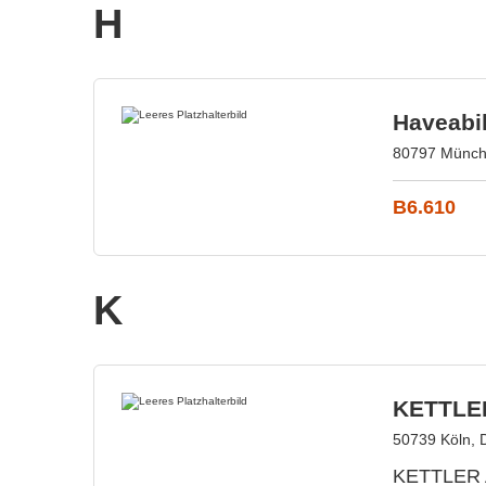
H
Haveab
80797 Münch
B6.610
K
KETTLE
50739 Köln, 
KETTLER A