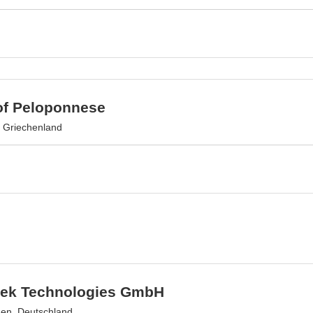
of Peloponnese
, Griechenland
zek Technologies GmbH
en, Deutschland